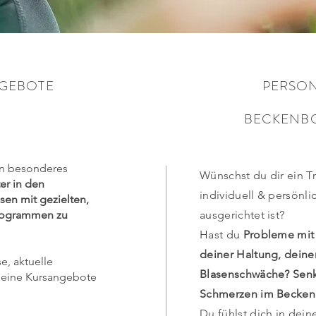
GEBOTE
PERSON
BECKENB
ein besonderes
Wünschst du dir ein T
er in den
individuell & persönli
en mit gezielten,
rogrammen zu
ausgerichtet ist?
Hast du
Probleme mit 
deiner Haltung, dei
e, aktuelle
Blasenschwäche? Sen
meine Kursangebote
Schmerzen im Becken
Du fühlst dich in dei