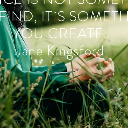
FIND, IT`S SOMET
YOU
CREATE.
-Jane Kingsford-
Gesundheitscoach für Frauen