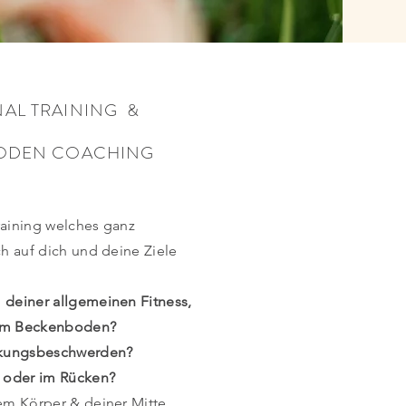
AL TRAINING &
ODEN COACHING
raining welches ganz
ch auf dich und deine Ziele
deiner allgemeinen Fitness,
nem Beckenboden?
kungsbeschwerden?
 oder im Rücken?
nem Körper & deiner Mitte